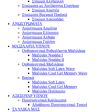
Στρώμα Αλχημίλλη
Στρώματα με Ανεξάρτητα Ελατήρια
Στρώμα Αριστέα
Στρώματα Βρεφικά Παιδικά
Στρώμα Αρκουδάκι
ΑΝΩΣΤΡΩΜΑΤΑ
Ανώστρωμα Αρμόνια
Ανώστρωμα Ελίχρυσο
Ανώστρωμα Αλθαία
Ανώστρωμα Γαλήνη
ΜΑΞΙΛΑΡΙΑ YΠΝΟΥ
Ορθοαυχενικά Ρυθμιζόμενα Μαξιλάρια
Mαξιλάρι Νιφάδα Ι
Mαξιλάρι Νιφάδα ΙΙ
Ορθοαυχενικά Μαξιλάρια
Mαξιλάρι Soft Latex Wave
Mαξιλάρι Cool Gel Memory Wave
Βασικά
Mαξιλάρι Soft Latex
Mαξιλάρι Cool Gel Memory
Mαξιλάρι Πούπουλο
ΑΞΕΣΟΥΑΡ ΥΠΝΟΥ
Προστατευτικά Καλύμματα
Αδιάβροχο Προστατευτικό Τencel
ΤΑ ΥΛΙΚΑ ΜΑΣ