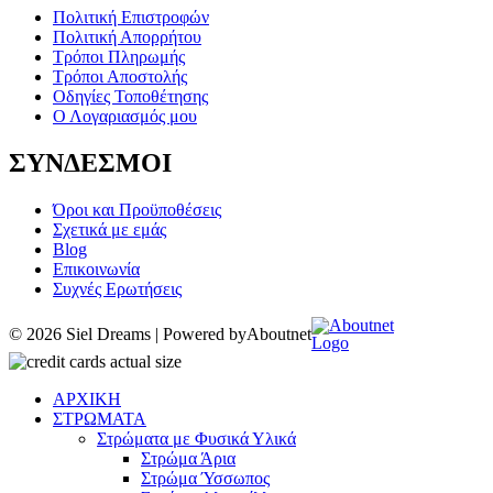
Πολιτική Επιστροφών
Πολιτική Απορρήτου
Τρόποι Πληρωμής
Τρόποι Αποστολής
Οδηγίες Τοποθέτησης
Ο Λογαριασμός μου
ΣΥΝΔΕΣΜΟΙ
Όροι και Προϋποθέσεις
Σχετικά με εμάς
Blog
Επικοινωνία
Συχνές Ερωτήσεις
© 2026 Siel Dreams | Powered by
Aboutnet
ΑΡΧΙΚΗ
ΣΤΡΩΜΑΤΑ
Στρώματα με Φυσικά Υλικά
Στρώμα Άρια
Στρώμα Ύσσωπος