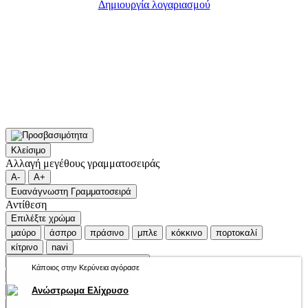
Δημιουργία λογαριασμού
Κλείσιμο
Αλλαγή μεγέθους γραμματοσειράς
A-
A+
Ευανάγνωστη Γραμματοσειρά
Αντίθεση
Επιλέξτε χρώμα
μαύρο
άσπρο
πράσινο
μπλε
κόκκινο
πορτοκαλί
κίτρινο
navi
Επαναφορά αρχικής κατάστασης
Κάποιος στην Κερύνεια αγόρασε
Εικόνες σε κλίμακα του γκρι
Ανώστρωμα Ελίχρυσο
Αντιστροφή Χρωμάτων
Κλείσιμο