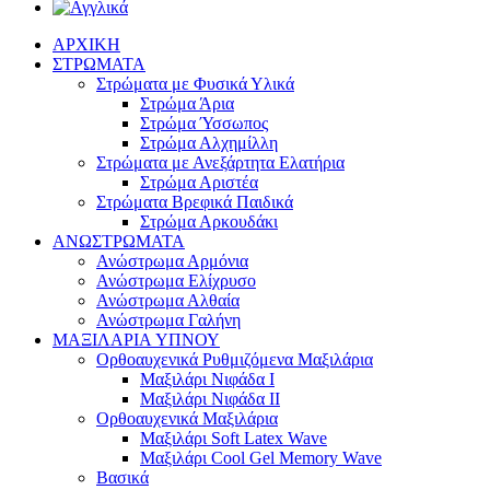
ΑΡΧΙΚΗ
ΣΤΡΩΜΑΤΑ
Στρώματα με Φυσικά Υλικά
Στρώμα Άρια
Στρώμα Ύσσωπος
Στρώμα Αλχημίλλη
Στρώματα με Ανεξάρτητα Ελατήρια
Στρώμα Αριστέα
Στρώματα Βρεφικά Παιδικά
Στρώμα Αρκουδάκι
ΑΝΩΣΤΡΩΜΑΤΑ
Ανώστρωμα Αρμόνια
Ανώστρωμα Ελίχρυσο
Ανώστρωμα Αλθαία
Ανώστρωμα Γαλήνη
ΜΑΞΙΛΑΡΙΑ YΠΝΟΥ
Ορθοαυχενικά Ρυθμιζόμενα Μαξιλάρια
Mαξιλάρι Νιφάδα Ι
Mαξιλάρι Νιφάδα ΙΙ
Ορθοαυχενικά Μαξιλάρια
Mαξιλάρι Soft Latex Wave
Mαξιλάρι Cool Gel Memory Wave
Βασικά