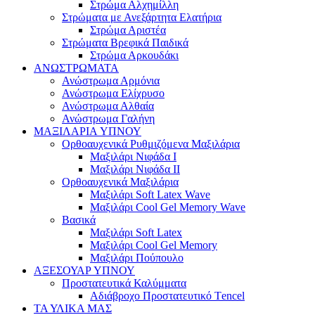
Στρώμα Αλχημίλλη
Στρώματα με Ανεξάρτητα Ελατήρια
Στρώμα Αριστέα
Στρώματα Βρεφικά Παιδικά
Στρώμα Αρκουδάκι
ΑΝΩΣΤΡΩΜΑΤΑ
Ανώστρωμα Αρμόνια
Ανώστρωμα Ελίχρυσο
Ανώστρωμα Αλθαία
Ανώστρωμα Γαλήνη
ΜΑΞΙΛΑΡΙΑ YΠΝΟΥ
Ορθοαυχενικά Ρυθμιζόμενα Μαξιλάρια
Mαξιλάρι Νιφάδα Ι
Mαξιλάρι Νιφάδα ΙΙ
Ορθοαυχενικά Μαξιλάρια
Mαξιλάρι Soft Latex Wave
Mαξιλάρι Cool Gel Memory Wave
Βασικά
Mαξιλάρι Soft Latex
Mαξιλάρι Cool Gel Memory
Mαξιλάρι Πούπουλο
ΑΞΕΣΟΥΑΡ ΥΠΝΟΥ
Προστατευτικά Καλύμματα
Αδιάβροχο Προστατευτικό Τencel
ΤΑ ΥΛΙΚΑ ΜΑΣ