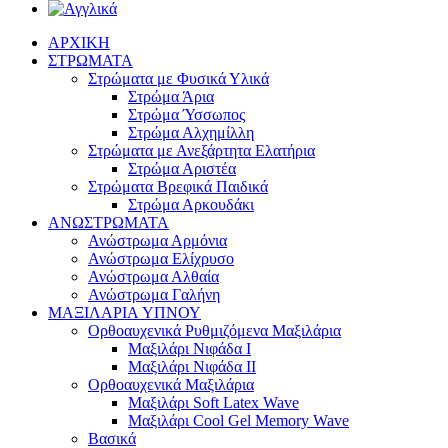
ΑΡΧΙΚΗ
ΣΤΡΩΜΑΤΑ
Στρώματα με Φυσικά Υλικά
Στρώμα Άρια
Στρώμα Ύσσωπος
Στρώμα Αλχημίλλη
Στρώματα με Ανεξάρτητα Ελατήρια
Στρώμα Αριστέα
Στρώματα Βρεφικά Παιδικά
Στρώμα Αρκουδάκι
ΑΝΩΣΤΡΩΜΑΤΑ
Ανώστρωμα Αρμόνια
Ανώστρωμα Ελίχρυσο
Ανώστρωμα Αλθαία
Ανώστρωμα Γαλήνη
ΜΑΞΙΛΑΡΙΑ YΠΝΟΥ
Ορθοαυχενικά Ρυθμιζόμενα Μαξιλάρια
Mαξιλάρι Νιφάδα Ι
Mαξιλάρι Νιφάδα ΙΙ
Ορθοαυχενικά Μαξιλάρια
Mαξιλάρι Soft Latex Wave
Mαξιλάρι Cool Gel Memory Wave
Βασικά