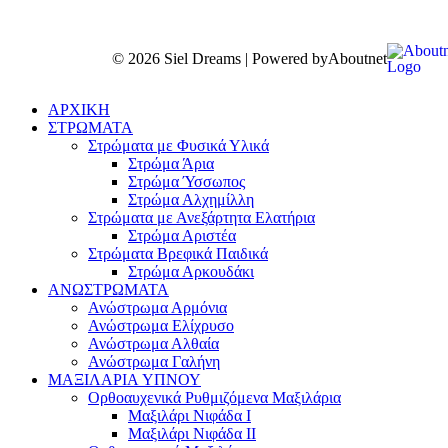
© 2026 Siel Dreams | Powered by
Aboutnet
ΑΡΧΙΚΗ
ΣΤΡΩΜΑΤΑ
Στρώματα με Φυσικά Υλικά
Στρώμα Άρια
Στρώμα Ύσσωπος
Στρώμα Αλχημίλλη
Στρώματα με Ανεξάρτητα Ελατήρια
Στρώμα Αριστέα
Στρώματα Βρεφικά Παιδικά
Στρώμα Αρκουδάκι
ΑΝΩΣΤΡΩΜΑΤΑ
Ανώστρωμα Αρμόνια
Ανώστρωμα Ελίχρυσο
Ανώστρωμα Αλθαία
Ανώστρωμα Γαλήνη
ΜΑΞΙΛΑΡΙΑ YΠΝΟΥ
Ορθοαυχενικά Ρυθμιζόμενα Μαξιλάρια
Mαξιλάρι Νιφάδα Ι
Mαξιλάρι Νιφάδα ΙΙ