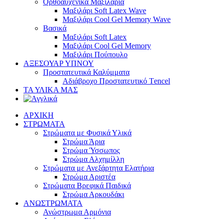
Ορθοαυχενικά Μαξιλάρια
Mαξιλάρι Soft Latex Wave
Mαξιλάρι Cool Gel Memory Wave
Βασικά
Mαξιλάρι Soft Latex
Mαξιλάρι Cool Gel Memory
Mαξιλάρι Πούπουλο
ΑΞΕΣΟΥΑΡ ΥΠΝΟΥ
Προστατευτικά Καλύμματα
Αδιάβροχο Προστατευτικό Τencel
ΤΑ ΥΛΙΚΑ ΜΑΣ
ΑΡΧΙΚΗ
ΣΤΡΩΜΑΤΑ
Στρώματα με Φυσικά Υλικά
Στρώμα Άρια
Στρώμα Ύσσωπος
Στρώμα Αλχημίλλη
Στρώματα με Ανεξάρτητα Ελατήρια
Στρώμα Αριστέα
Στρώματα Βρεφικά Παιδικά
Στρώμα Αρκουδάκι
ΑΝΩΣΤΡΩΜΑΤΑ
Ανώστρωμα Αρμόνια