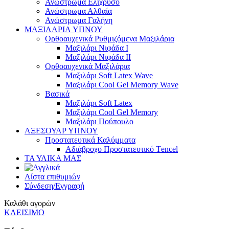
Ανώστρωμα Ελίχρυσο
Ανώστρωμα Αλθαία
Ανώστρωμα Γαλήνη
ΜΑΞΙΛΑΡΙΑ YΠΝΟΥ
Ορθοαυχενικά Ρυθμιζόμενα Μαξιλάρια
Mαξιλάρι Νιφάδα Ι
Mαξιλάρι Νιφάδα ΙΙ
Ορθοαυχενικά Μαξιλάρια
Mαξιλάρι Soft Latex Wave
Mαξιλάρι Cool Gel Memory Wave
Βασικά
Mαξιλάρι Soft Latex
Mαξιλάρι Cool Gel Memory
Mαξιλάρι Πούπουλο
ΑΞΕΣΟΥΑΡ ΥΠΝΟΥ
Προστατευτικά Καλύμματα
Αδιάβροχο Προστατευτικό Τencel
ΤΑ ΥΛΙΚΑ ΜΑΣ
Λίστα επιθυμιών
Σύνδεση/Εγγραφή
Καλάθι αγορών
ΚΛΕΙΣΙΜΟ