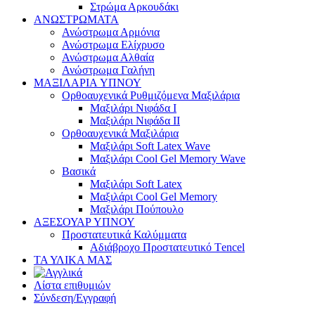
Στρώμα Αρκουδάκι
ΑΝΩΣΤΡΩΜΑΤΑ
Ανώστρωμα Αρμόνια
Ανώστρωμα Ελίχρυσο
Ανώστρωμα Αλθαία
Ανώστρωμα Γαλήνη
ΜΑΞΙΛΑΡΙΑ YΠΝΟΥ
Ορθοαυχενικά Ρυθμιζόμενα Μαξιλάρια
Mαξιλάρι Νιφάδα Ι
Mαξιλάρι Νιφάδα ΙΙ
Ορθοαυχενικά Μαξιλάρια
Mαξιλάρι Soft Latex Wave
Mαξιλάρι Cool Gel Memory Wave
Βασικά
Mαξιλάρι Soft Latex
Mαξιλάρι Cool Gel Memory
Mαξιλάρι Πούπουλο
ΑΞΕΣΟΥΑΡ ΥΠΝΟΥ
Προστατευτικά Καλύμματα
Αδιάβροχο Προστατευτικό Τencel
ΤΑ ΥΛΙΚΑ ΜΑΣ
Λίστα επιθυμιών
Σύνδεση/Εγγραφή