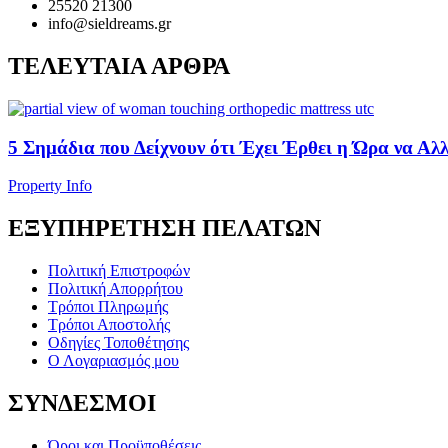
25520 21300
info@sieldreams.gr
ΤΕΛΕΥΤΑΙΑ ΑΡΘΡΑ
5 Σημάδια που Δείχνουν ότι Έχει Έρθει η Ώρα να Αλ
Property Info
ΕΞΥΠΗΡΕΤΗΣΗ ΠΕΛΑΤΩΝ
Πολιτική Επιστροφών
Πολιτική Απορρήτου
Τρόποι Πληρωμής
Τρόποι Αποστολής
Οδηγίες Τοποθέτησης
Ο Λογαριασμός μου
ΣΥΝΔΕΣΜΟΙ
Όροι και Προϋποθέσεις