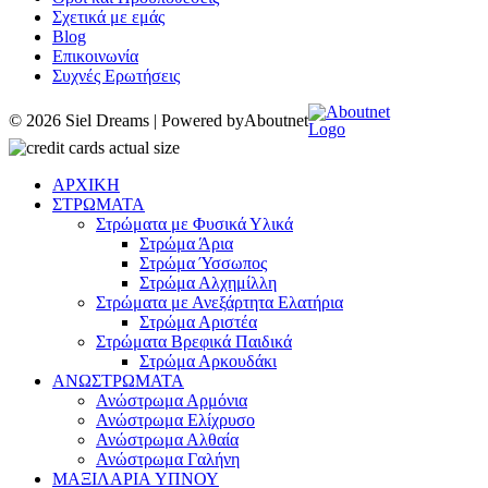
Σχετικά με εμάς
Blog
Επικοινωνία
Συχνές Ερωτήσεις
© 2026 Siel Dreams | Powered by
Aboutnet
ΑΡΧΙΚΗ
ΣΤΡΩΜΑΤΑ
Στρώματα με Φυσικά Υλικά
Στρώμα Άρια
Στρώμα Ύσσωπος
Στρώμα Αλχημίλλη
Στρώματα με Ανεξάρτητα Ελατήρια
Στρώμα Αριστέα
Στρώματα Βρεφικά Παιδικά
Στρώμα Αρκουδάκι
ΑΝΩΣΤΡΩΜΑΤΑ
Ανώστρωμα Αρμόνια
Ανώστρωμα Ελίχρυσο
Ανώστρωμα Αλθαία
Ανώστρωμα Γαλήνη
ΜΑΞΙΛΑΡΙΑ YΠΝΟΥ