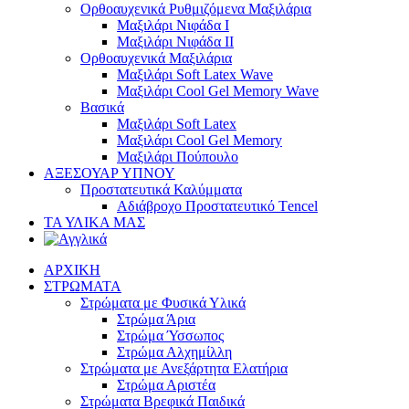
Ορθοαυχενικά Ρυθμιζόμενα Μαξιλάρια
Mαξιλάρι Νιφάδα Ι
Mαξιλάρι Νιφάδα ΙΙ
Ορθοαυχενικά Μαξιλάρια
Mαξιλάρι Soft Latex Wave
Mαξιλάρι Cool Gel Memory Wave
Βασικά
Mαξιλάρι Soft Latex
Mαξιλάρι Cool Gel Memory
Mαξιλάρι Πούπουλο
ΑΞΕΣΟΥΑΡ ΥΠΝΟΥ
Προστατευτικά Καλύμματα
Αδιάβροχο Προστατευτικό Τencel
ΤΑ ΥΛΙΚΑ ΜΑΣ
ΑΡΧΙΚΗ
ΣΤΡΩΜΑΤΑ
Στρώματα με Φυσικά Υλικά
Στρώμα Άρια
Στρώμα Ύσσωπος
Στρώμα Αλχημίλλη
Στρώματα με Ανεξάρτητα Ελατήρια
Στρώμα Αριστέα
Στρώματα Βρεφικά Παιδικά