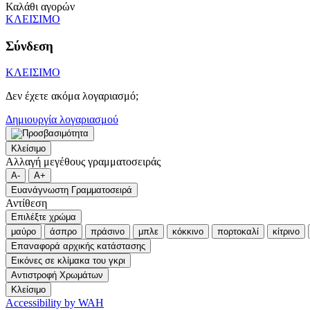
Καλάθι αγορών
ΚΛΕΙΣΙΜΟ
Σύνδεση
ΚΛΕΙΣΙΜΟ
Δεν έχετε ακόμα λογαριασμό;
Δημιουργία λογαριασμού
Κλείσιμο
Αλλαγή μεγέθους γραμματοσειράς
A-
A+
Ευανάγνωστη Γραμματοσειρά
Αντίθεση
Επιλέξτε χρώμα
μαύρο
άσπρο
πράσινο
μπλε
κόκκινο
πορτοκαλί
κίτρινο
Επαναφορά αρχικής κατάστασης
Εικόνες σε κλίμακα του γκρι
Αντιστροφή Χρωμάτων
Κλείσιμο
Accessibility by WAH