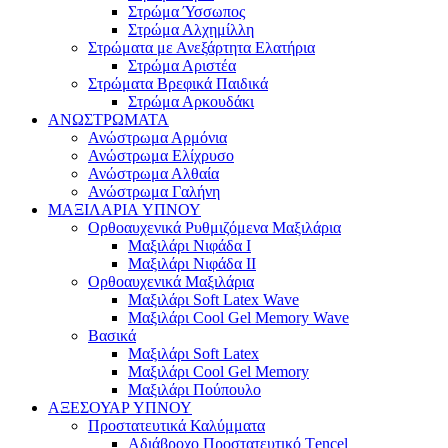
Στρώμα Ύσσωπος
Στρώμα Αλχημίλλη
Στρώματα με Ανεξάρτητα Ελατήρια
Στρώμα Αριστέα
Στρώματα Βρεφικά Παιδικά
Στρώμα Αρκουδάκι
ΑΝΩΣΤΡΩΜΑΤΑ
Ανώστρωμα Αρμόνια
Ανώστρωμα Ελίχρυσο
Ανώστρωμα Αλθαία
Ανώστρωμα Γαλήνη
ΜΑΞΙΛΑΡΙΑ YΠΝΟΥ
Ορθοαυχενικά Ρυθμιζόμενα Μαξιλάρια
Mαξιλάρι Νιφάδα Ι
Mαξιλάρι Νιφάδα ΙΙ
Ορθοαυχενικά Μαξιλάρια
Mαξιλάρι Soft Latex Wave
Mαξιλάρι Cool Gel Memory Wave
Βασικά
Mαξιλάρι Soft Latex
Mαξιλάρι Cool Gel Memory
Mαξιλάρι Πούπουλο
ΑΞΕΣΟΥΑΡ ΥΠΝΟΥ
Προστατευτικά Καλύμματα
Αδιάβροχο Προστατευτικό Τencel