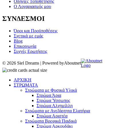
Οδηγίες Τοποθέτησης
Ο Λογαριασμός μου
ΣΥΝΔΕΣΜΟΙ
Όροι και Προϋποθέσεις
Σχετικά με εμάς
Blog
Επικοινωνία
Συχνές Ερωτήσεις
© 2026 Siel Dreams | Powered by
Aboutnet
ΑΡΧΙΚΗ
ΣΤΡΩΜΑΤΑ
Στρώματα με Φυσικά Υλικά
Στρώμα Άρια
Στρώμα Ύσσωπος
Στρώμα Αλχημίλλη
Στρώματα με Ανεξάρτητα Ελατήρια
Στρώμα Αριστέα
Στρώματα Βρεφικά Παιδικά
Στρώμα Αρκουδάκι