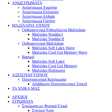
ΑΝΩΣΤΡΩΜΑΤΑ
Ανώστρωμα Αρμόνια
Ανώστρωμα Ελίχρυσο
Ανώστρωμα Αλθαία
Ανώστρωμα Γαλήνη
ΜΑΞΙΛΑΡΙΑ YΠΝΟΥ
Ορθοαυχενικά Ρυθμιζόμενα Μαξιλάρια
Mαξιλάρι Νιφάδα Ι
Mαξιλάρι Νιφάδα ΙΙ
Ορθοαυχενικά Μαξιλάρια
Mαξιλάρι Soft Latex Wave
Mαξιλάρι Cool Gel Memory Wave
Βασικά
Mαξιλάρι Soft Latex
Mαξιλάρι Cool Gel Memory
Mαξιλάρι Πούπουλο
ΑΞΕΣΟΥΑΡ ΥΠΝΟΥ
Προστατευτικά Καλύμματα
Αδιάβροχο Προστατευτικό Τencel
ΤΑ ΥΛΙΚΑ ΜΑΣ
ΑΡΧΙΚΗ
ΣΤΡΩΜΑΤΑ
Στρώματα με Φυσικά Υλικά
Στρώμα Άρια