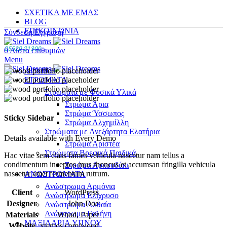
ΣΧΕΤΙΚΑ ΜΕ ΕΜΑΣ
BLOG
ΕΠΙΚΟΙΝΩΝΙΑ
Σύνδεση/Εγγραφή
25520 21300
0
Λίστα επιθυμιών
Menu
ΑΡΧΙΚΗ
ΣΤΡΩΜΑΤΑ
Στρώματα με Φυσικά Υλικά
Στρώμα Άρια
Στρώμα Ύσσωπος
Sticky Sidebar
Στρώμα Αλχημίλλη
Στρώματα με Ανεξάρτητα Ελατήρια
Details available with Every Demo
Στρώμα Αριστέα
Στρώματα Βρεφικά Παιδικά
Hac vitae sem class fames vehicula nascetur nam tellus a
condimentum inceptos mus rhoncus et accumsan fringilla vehicula
Στρώμα Αρκουδάκι
nascetur amet fermentum rutrum.
ΑΝΩΣΤΡΩΜΑΤΑ
Ανώστρωμα Αρμόνια
Client
WordPress
Ανώστρωμα Ελίχρυσο
Designer
John Doe
Ανώστρωμα Αλθαία
Ανώστρωμα Γαλήνη
Materials
Wood, Paper
ΜΑΞΙΛΑΡΙΑ YΠΝΟΥ
Website
xtemos.com/wood