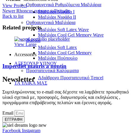
Ορθοαυχενικά Ρυθμιζόμενα Μαξιλάρια
View Project
Newer
Rhoncus quisque sollicitudin
Mαξιλάρι Νιφάδα Ι
Back to list
Mαξιλάρι Νιφάδα ΙΙ
Ορθοαυχενικά Μαξιλάρια
Related projects
Mαξιλάρι Soft Latex Wave
Mαξιλάρι Cool Gel Memory Wave
Βασικά
View Large
Mαξιλάρι Soft Latex
Mαξιλάρι Cool Gel Memory
Accessories
Mαξιλάρι Πούπουλο
ΑΞΕΣΟΥΑΡ ΥΠΝΟΥ
Imperdiet mauris a nontin
Προστατευτικά Καλύμματα
Αδιάβροχο Προστατευτικό Τencel
Newsletter
ΤΑ ΥΛΙΚΑ ΜΑΣ
Συμπληρώνοντας το e-mail σας δέχεστε να λαμβάνετε προωθητικό
υλικό σχετικά με, προσφορές, διαγωνισμούς και εκδηλώσεις ,
προγράμματα επιβράβευσης πελατών και έρευνες αγοράς.
Email
ΕΓΓΡΑΦΗ
Facebook
Instagram