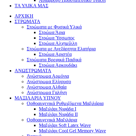
Αδιάβροχο Προστατευτικό Τencel
ΤΑ ΥΛΙΚΑ ΜΑΣ
ΑΡΧΙΚΗ
ΣΤΡΩΜΑΤΑ
Στρώματα με Φυσικά Υλικά
Στρώμα Άρια
Στρώμα Ύσσωπος
Στρώμα Αλχημίλλη
Στρώματα με Ανεξάρτητα Ελατήρια
Στρώμα Αριστέα
Στρώματα Βρεφικά Παιδικά
Στρώμα Αρκουδάκι
ΑΝΩΣΤΡΩΜΑΤΑ
Ανώστρωμα Αρμόνια
Ανώστρωμα Ελίχρυσο
Ανώστρωμα Αλθαία
Ανώστρωμα Γαλήνη
ΜΑΞΙΛΑΡΙΑ YΠΝΟΥ
Ορθοαυχενικά Ρυθμιζόμενα Μαξιλάρια
Mαξιλάρι Νιφάδα Ι
Mαξιλάρι Νιφάδα ΙΙ
Ορθοαυχενικά Μαξιλάρια
Mαξιλάρι Soft Latex Wave
Mαξιλάρι Cool Gel Memory Wave