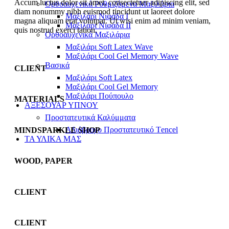
Accum luctus dolor sit amet, consectetuer adipiscing elit, sed
Ορθοαυχενικά Ρυθμιζόμενα Μαξιλάρια
diam nonummy nibh euismod tincidunt ut laoreet dolore
Mαξιλάρι Νιφάδα Ι
magna aliquam erat volutpat. Ut wisi enim ad minim veniam,
Mαξιλάρι Νιφάδα ΙΙ
quis nostrud exerci tation.
Ορθοαυχενικά Μαξιλάρια
Mαξιλάρι Soft Latex Wave
Mαξιλάρι Cool Gel Memory Wave
Βασικά
CLIENT
Mαξιλάρι Soft Latex
Mαξιλάρι Cool Gel Memory
Mαξιλάρι Πούπουλο
MATERIALS
ΑΞΕΣΟΥΑΡ ΥΠΝΟΥ
Προστατευτικά Καλύμματα
Αδιάβροχο Προστατευτικό Τencel
MINDSPARKLE SHOP
ΤΑ ΥΛΙΚΑ ΜΑΣ
WOOD, PAPER
CLIENT
CLIENT