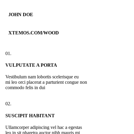
JOHN DOE
XTEMOS.COM/WOOD
01.
VULPUTATE A PORTA
Vestibulum nam lobortis scelerisque eu
mi leo orci placerat a parturient congue non
commodo felis in dui
02.
SUSCIPIT HABITANT
Ullamcorper adipiscing vel hac a egestas
leo in sit pharetra auctor nibh mauris mi