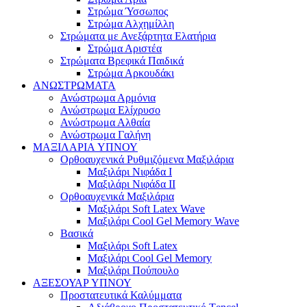
Στρώμα Ύσσωπος
Στρώμα Αλχημίλλη
Στρώματα με Ανεξάρτητα Ελατήρια
Στρώμα Αριστέα
Στρώματα Βρεφικά Παιδικά
Στρώμα Αρκουδάκι
ΑΝΩΣΤΡΩΜΑΤΑ
Ανώστρωμα Αρμόνια
Ανώστρωμα Ελίχρυσο
Ανώστρωμα Αλθαία
Ανώστρωμα Γαλήνη
ΜΑΞΙΛΑΡΙΑ YΠΝΟΥ
Ορθοαυχενικά Ρυθμιζόμενα Μαξιλάρια
Mαξιλάρι Νιφάδα Ι
Mαξιλάρι Νιφάδα ΙΙ
Ορθοαυχενικά Μαξιλάρια
Mαξιλάρι Soft Latex Wave
Mαξιλάρι Cool Gel Memory Wave
Βασικά
Mαξιλάρι Soft Latex
Mαξιλάρι Cool Gel Memory
Mαξιλάρι Πούπουλο
ΑΞΕΣΟΥΑΡ ΥΠΝΟΥ
Προστατευτικά Καλύμματα