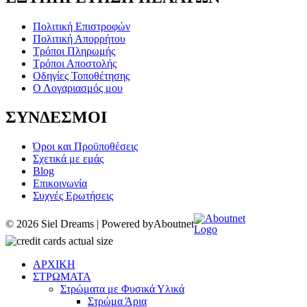
Πολιτική Επιστροφών
Πολιτική Απορρήτου
Τρόποι Πληρωμής
Τρόποι Αποστολής
Οδηγίες Τοποθέτησης
Ο Λογαριασμός μου
ΣΥΝΔΕΣΜΟΙ
Όροι και Προϋποθέσεις
Σχετικά με εμάς
Blog
Επικοινωνία
Συχνές Ερωτήσεις
© 2026 Siel Dreams | Powered by
Aboutnet
ΑΡΧΙΚΗ
ΣΤΡΩΜΑΤΑ
Στρώματα με Φυσικά Υλικά
Στρώμα Άρια