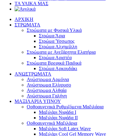
ΤΑ ΥΛΙΚΑ ΜΑΣ
ΑΡΧΙΚΗ
ΣΤΡΩΜΑΤΑ
Στρώματα με Φυσικά Υλικά
Στρώμα Άρια
Στρώμα Ύσσωπος
Στρώμα Αλχημίλλη
Στρώματα με Ανεξάρτητα Ελατήρια
Στρώμα Αριστέα
Στρώματα Βρεφικά Παιδικά
Στρώμα Αρκουδάκι
ΑΝΩΣΤΡΩΜΑΤΑ
Ανώστρωμα Αρμόνια
Ανώστρωμα Ελίχρυσο
Ανώστρωμα Αλθαία
Ανώστρωμα Γαλήνη
ΜΑΞΙΛΑΡΙΑ YΠΝΟΥ
Ορθοαυχενικά Ρυθμιζόμενα Μαξιλάρια
Mαξιλάρι Νιφάδα Ι
Mαξιλάρι Νιφάδα ΙΙ
Ορθοαυχενικά Μαξιλάρια
Mαξιλάρι Soft Latex Wave
Mαξιλάρι Cool Gel Memory Wave