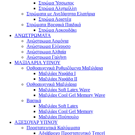
Στρώμα Ύσσωπος
Στρώμα Αλχημίλλη
Στρώματα με Ανεξάρτητα Ελατήρια
Στρώμα Αριστέα
Στρώματα Βρεφικά Παιδικά
Στρώμα Αρκουδάκι
ΑΝΩΣΤΡΩΜΑΤΑ
Ανώστρωμα Αρμόνια
Ανώστρωμα Ελίχρυσο
Ανώστρωμα Αλθαία
Ανώστρωμα Γαλήνη
ΜΑΞΙΛΑΡΙΑ YΠΝΟΥ
Ορθοαυχενικά Ρυθμιζόμενα Μαξιλάρια
Mαξιλάρι Νιφάδα Ι
Mαξιλάρι Νιφάδα ΙΙ
Ορθοαυχενικά Μαξιλάρια
Mαξιλάρι Soft Latex Wave
Mαξιλάρι Cool Gel Memory Wave
Βασικά
Mαξιλάρι Soft Latex
Mαξιλάρι Cool Gel Memory
Mαξιλάρι Πούπουλο
ΑΞΕΣΟΥΑΡ ΥΠΝΟΥ
Προστατευτικά Καλύμματα
Αδιάβροχο Προστατευτικό Τencel