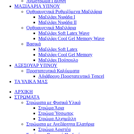
Ανώστρωμα Γαλήνη
ΜΑΞΙΛΑΡΙΑ YΠΝΟΥ
Ορθοαυχενικά Ρυθμιζόμενα Μαξιλάρια
Mαξιλάρι Νιφάδα Ι
Mαξιλάρι Νιφάδα ΙΙ
Ορθοαυχενικά Μαξιλάρια
Mαξιλάρι Soft Latex Wave
Mαξιλάρι Cool Gel Memory Wave
Βασικά
Mαξιλάρι Soft Latex
Mαξιλάρι Cool Gel Memory
Mαξιλάρι Πούπουλο
ΑΞΕΣΟΥΑΡ ΥΠΝΟΥ
Προστατευτικά Καλύμματα
Αδιάβροχο Προστατευτικό Τencel
ΤΑ ΥΛΙΚΑ ΜΑΣ
ΑΡΧΙΚΗ
ΣΤΡΩΜΑΤΑ
Στρώματα με Φυσικά Υλικά
Στρώμα Άρια
Στρώμα Ύσσωπος
Στρώμα Αλχημίλλη
Στρώματα με Ανεξάρτητα Ελατήρια
Στρώμα Αριστέα