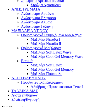
Στρώματα Βρεφικά Παιδικά
Στρώμα Αρκουδάκι
ΑΝΩΣΤΡΩΜΑΤΑ
Ανώστρωμα Αρμόνια
Ανώστρωμα Ελίχρυσο
Ανώστρωμα Αλθαία
Ανώστρωμα Γαλήνη
ΜΑΞΙΛΑΡΙΑ YΠΝΟΥ
Ορθοαυχενικά Ρυθμιζόμενα Μαξιλάρια
Mαξιλάρι Νιφάδα Ι
Mαξιλάρι Νιφάδα ΙΙ
Ορθοαυχενικά Μαξιλάρια
Mαξιλάρι Soft Latex Wave
Mαξιλάρι Cool Gel Memory Wave
Βασικά
Mαξιλάρι Soft Latex
Mαξιλάρι Cool Gel Memory
Mαξιλάρι Πούπουλο
ΑΞΕΣΟΥΑΡ ΥΠΝΟΥ
Προστατευτικά Καλύμματα
Αδιάβροχο Προστατευτικό Τencel
ΤΑ ΥΛΙΚΑ ΜΑΣ
Λίστα επιθυμιών
Σύνδεση/Εγγραφή