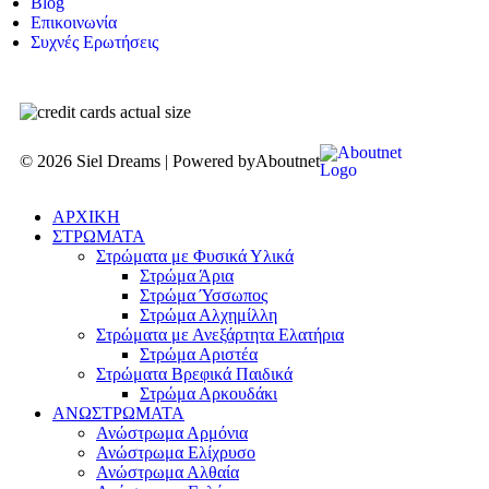
Blog
Επικοινωνία
Συχνές Ερωτήσεις
© 2026 Siel Dreams | Powered by
Aboutnet
ΑΡΧΙΚΗ
ΣΤΡΩΜΑΤΑ
Στρώματα με Φυσικά Υλικά
Στρώμα Άρια
Στρώμα Ύσσωπος
Στρώμα Αλχημίλλη
Στρώματα με Ανεξάρτητα Ελατήρια
Στρώμα Αριστέα
Στρώματα Βρεφικά Παιδικά
Στρώμα Αρκουδάκι
ΑΝΩΣΤΡΩΜΑΤΑ
Ανώστρωμα Αρμόνια
Ανώστρωμα Ελίχρυσο
Ανώστρωμα Αλθαία