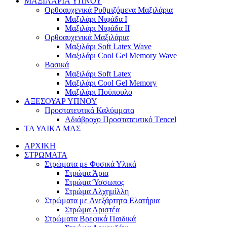
ΜΑΞΙΛΑΡΙΑ YΠΝΟΥ
Ορθοαυχενικά Ρυθμιζόμενα Μαξιλάρια
Mαξιλάρι Νιφάδα Ι
Mαξιλάρι Νιφάδα ΙΙ
Ορθοαυχενικά Μαξιλάρια
Mαξιλάρι Soft Latex Wave
Mαξιλάρι Cool Gel Memory Wave
Βασικά
Mαξιλάρι Soft Latex
Mαξιλάρι Cool Gel Memory
Mαξιλάρι Πούπουλο
ΑΞΕΣΟΥΑΡ ΥΠΝΟΥ
Προστατευτικά Καλύμματα
Αδιάβροχο Προστατευτικό Τencel
ΤΑ ΥΛΙΚΑ ΜΑΣ
ΑΡΧΙΚΗ
ΣΤΡΩΜΑΤΑ
Στρώματα με Φυσικά Υλικά
Στρώμα Άρια
Στρώμα Ύσσωπος
Στρώμα Αλχημίλλη
Στρώματα με Ανεξάρτητα Ελατήρια
Στρώμα Αριστέα
Στρώματα Βρεφικά Παιδικά