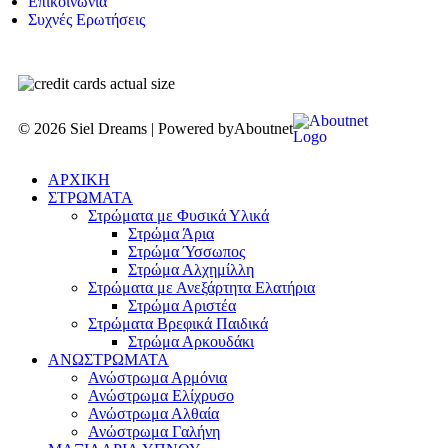
Επικοινωνία
Συχνές Ερωτήσεις
© 2026 Siel Dreams | Powered by
Aboutnet
ΑΡΧΙΚΗ
ΣΤΡΩΜΑΤΑ
Στρώματα με Φυσικά Υλικά
Στρώμα Άρια
Στρώμα Ύσσωπος
Στρώμα Αλχημίλλη
Στρώματα με Ανεξάρτητα Ελατήρια
Στρώμα Αριστέα
Στρώματα Βρεφικά Παιδικά
Στρώμα Αρκουδάκι
ΑΝΩΣΤΡΩΜΑΤΑ
Ανώστρωμα Αρμόνια
Ανώστρωμα Ελίχρυσο
Ανώστρωμα Αλθαία
Ανώστρωμα Γαλήνη