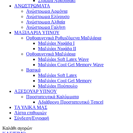
Στρώμα Αρκουδάκι
ΑΝΩΣΤΡΩΜΑΤΑ
Ανώστρωμα Αρμόνια
Ανώστρωμα Ελίχρυσο
Ανώστρωμα Αλθαία
Ανώστρωμα Γαλήνη
ΜΑΞΙΛΑΡΙΑ YΠΝΟΥ
Ορθοαυχενικά Ρυθμιζόμενα Μαξιλάρια
Mαξιλάρι Νιφάδα Ι
Mαξιλάρι Νιφάδα ΙΙ
Ορθοαυχενικά Μαξιλάρια
Mαξιλάρι Soft Latex Wave
Mαξιλάρι Cool Gel Memory Wave
Βασικά
Mαξιλάρι Soft Latex
Mαξιλάρι Cool Gel Memory
Mαξιλάρι Πούπουλο
ΑΞΕΣΟΥΑΡ ΥΠΝΟΥ
Προστατευτικά Καλύμματα
Αδιάβροχο Προστατευτικό Τencel
ΤΑ ΥΛΙΚΑ ΜΑΣ
Λίστα επιθυμιών
Σύνδεση/Εγγραφή
Καλάθι αγορών