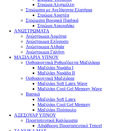
Στρώμα Αλχημίλλη
Στρώματα με Ανεξάρτητα Ελατήρια
Στρώμα Αριστέα
Στρώματα Βρεφικά Παιδικά
Στρώμα Αρκουδάκι
ΑΝΩΣΤΡΩΜΑΤΑ
Ανώστρωμα Αρμόνια
Ανώστρωμα Ελίχρυσο
Ανώστρωμα Αλθαία
Ανώστρωμα Γαλήνη
ΜΑΞΙΛΑΡΙΑ YΠΝΟΥ
Ορθοαυχενικά Ρυθμιζόμενα Μαξιλάρια
Mαξιλάρι Νιφάδα Ι
Mαξιλάρι Νιφάδα ΙΙ
Ορθοαυχενικά Μαξιλάρια
Mαξιλάρι Soft Latex Wave
Mαξιλάρι Cool Gel Memory Wave
Βασικά
Mαξιλάρι Soft Latex
Mαξιλάρι Cool Gel Memory
Mαξιλάρι Πούπουλο
ΑΞΕΣΟΥΑΡ ΥΠΝΟΥ
Προστατευτικά Καλύμματα
Αδιάβροχο Προστατευτικό Τencel
ΤΑ ΥΛΙΚΑ ΜΑΣ