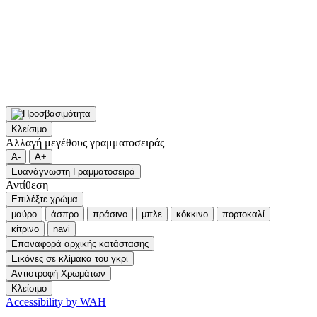
Κλείσιμο
Αλλαγή μεγέθους γραμματοσειράς
A-
A+
Ευανάγνωστη Γραμματοσειρά
Αντίθεση
Επιλέξτε χρώμα
μαύρο
άσπρο
πράσινο
μπλε
κόκκινο
πορτοκαλί
κίτρινο
navi
Επαναφορά αρχικής κατάστασης
Εικόνες σε κλίμακα του γκρι
Αντιστροφή Χρωμάτων
Κλείσιμο
Accessibility by WAH