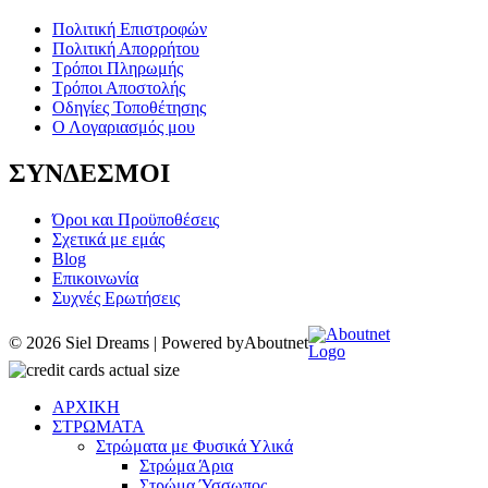
Πολιτική Επιστροφών
Πολιτική Απορρήτου
Τρόποι Πληρωμής
Τρόποι Αποστολής
Οδηγίες Τοποθέτησης
Ο Λογαριασμός μου
ΣΥΝΔΕΣΜΟΙ
Όροι και Προϋποθέσεις
Σχετικά με εμάς
Blog
Επικοινωνία
Συχνές Ερωτήσεις
© 2026 Siel Dreams | Powered by
Aboutnet
ΑΡΧΙΚΗ
ΣΤΡΩΜΑΤΑ
Στρώματα με Φυσικά Υλικά
Στρώμα Άρια
Στρώμα Ύσσωπος