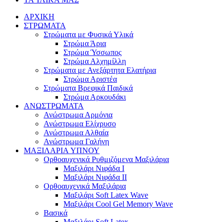
ΑΡΧΙΚΗ
ΣΤΡΩΜΑΤΑ
Στρώματα με Φυσικά Υλικά
Στρώμα Άρια
Στρώμα Ύσσωπος
Στρώμα Αλχημίλλη
Στρώματα με Ανεξάρτητα Ελατήρια
Στρώμα Αριστέα
Στρώματα Βρεφικά Παιδικά
Στρώμα Αρκουδάκι
ΑΝΩΣΤΡΩΜΑΤΑ
Ανώστρωμα Αρμόνια
Ανώστρωμα Ελίχρυσο
Ανώστρωμα Αλθαία
Ανώστρωμα Γαλήνη
ΜΑΞΙΛΑΡΙΑ YΠΝΟΥ
Ορθοαυχενικά Ρυθμιζόμενα Μαξιλάρια
Mαξιλάρι Νιφάδα Ι
Mαξιλάρι Νιφάδα ΙΙ
Ορθοαυχενικά Μαξιλάρια
Mαξιλάρι Soft Latex Wave
Mαξιλάρι Cool Gel Memory Wave
Βασικά
Mαξιλάρι Soft Latex