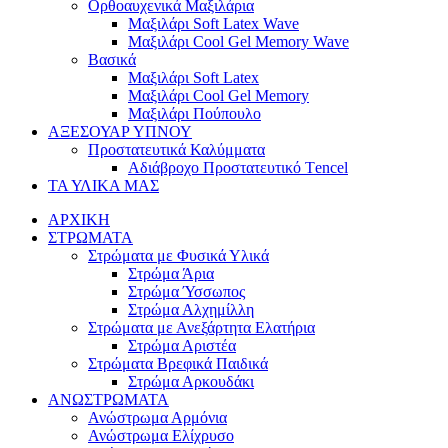
Ορθοαυχενικά Μαξιλάρια
Mαξιλάρι Soft Latex Wave
Mαξιλάρι Cool Gel Memory Wave
Βασικά
Mαξιλάρι Soft Latex
Mαξιλάρι Cool Gel Memory
Mαξιλάρι Πούπουλο
ΑΞΕΣΟΥΑΡ ΥΠΝΟΥ
Προστατευτικά Καλύμματα
Αδιάβροχο Προστατευτικό Τencel
ΤΑ ΥΛΙΚΑ ΜΑΣ
ΑΡΧΙΚΗ
ΣΤΡΩΜΑΤΑ
Στρώματα με Φυσικά Υλικά
Στρώμα Άρια
Στρώμα Ύσσωπος
Στρώμα Αλχημίλλη
Στρώματα με Ανεξάρτητα Ελατήρια
Στρώμα Αριστέα
Στρώματα Βρεφικά Παιδικά
Στρώμα Αρκουδάκι
ΑΝΩΣΤΡΩΜΑΤΑ
Ανώστρωμα Αρμόνια
Ανώστρωμα Ελίχρυσο