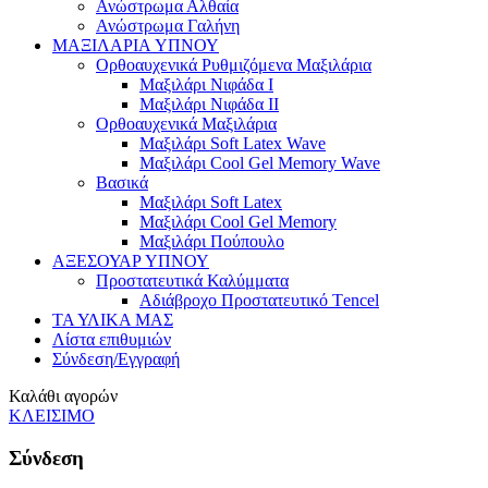
Ανώστρωμα Αλθαία
Ανώστρωμα Γαλήνη
ΜΑΞΙΛΑΡΙΑ YΠΝΟΥ
Ορθοαυχενικά Ρυθμιζόμενα Μαξιλάρια
Mαξιλάρι Νιφάδα Ι
Mαξιλάρι Νιφάδα ΙΙ
Ορθοαυχενικά Μαξιλάρια
Mαξιλάρι Soft Latex Wave
Mαξιλάρι Cool Gel Memory Wave
Βασικά
Mαξιλάρι Soft Latex
Mαξιλάρι Cool Gel Memory
Mαξιλάρι Πούπουλο
ΑΞΕΣΟΥΑΡ ΥΠΝΟΥ
Προστατευτικά Καλύμματα
Αδιάβροχο Προστατευτικό Τencel
ΤΑ ΥΛΙΚΑ ΜΑΣ
Λίστα επιθυμιών
Σύνδεση/Εγγραφή
Καλάθι αγορών
ΚΛΕΙΣΙΜΟ
Σύνδεση