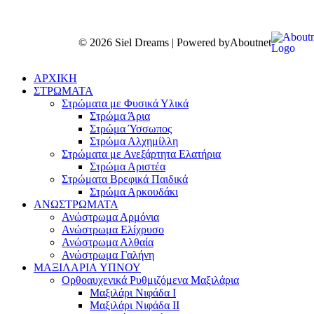
© 2026 Siel Dreams | Powered by
Aboutnet
ΑΡΧΙΚΗ
ΣΤΡΩΜΑΤΑ
Στρώματα με Φυσικά Υλικά
Στρώμα Άρια
Στρώμα Ύσσωπος
Στρώμα Αλχημίλλη
Στρώματα με Ανεξάρτητα Ελατήρια
Στρώμα Αριστέα
Στρώματα Βρεφικά Παιδικά
Στρώμα Αρκουδάκι
ΑΝΩΣΤΡΩΜΑΤΑ
Ανώστρωμα Αρμόνια
Ανώστρωμα Ελίχρυσο
Ανώστρωμα Αλθαία
Ανώστρωμα Γαλήνη
ΜΑΞΙΛΑΡΙΑ YΠΝΟΥ
Ορθοαυχενικά Ρυθμιζόμενα Μαξιλάρια
Mαξιλάρι Νιφάδα Ι
Mαξιλάρι Νιφάδα ΙΙ