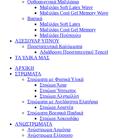
Ορθοαυχενικά Μαξιλάρια
Mαξιλάρι Soft Latex Wave
Mαξιλάρι Cool Gel Memory Wave
Βασικά
Mαξιλάρι Soft Latex
Mαξιλάρι Cool Gel Memory
Mαξιλάρι Πούπουλο
ΑΞΕΣΟΥΑΡ ΥΠΝΟΥ
Προστατευτικά Καλύμματα
Αδιάβροχο Προστατευτικό Τencel
ΤΑ ΥΛΙΚΑ ΜΑΣ
ΑΡΧΙΚΗ
ΣΤΡΩΜΑΤΑ
Στρώματα με Φυσικά Υλικά
Στρώμα Άρια
Στρώμα Ύσσωπος
Στρώμα Αλχημίλλη
Στρώματα με Ανεξάρτητα Ελατήρια
Στρώμα Αριστέα
Στρώματα Βρεφικά Παιδικά
Στρώμα Αρκουδάκι
ΑΝΩΣΤΡΩΜΑΤΑ
Ανώστρωμα Αρμόνια
Ανώστρωμα Ελίχρυσο