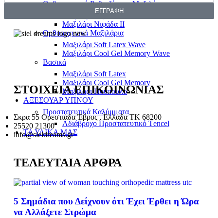
Ορθοαυχενικά Ρυθμιζόμενα Μαξιλάρια
ΕΓΓΡΑΦΗ
Mαξιλάρι Νιφάδα Ι
Mαξιλάρι Νιφάδα ΙΙ
Ορθοαυχενικά Μαξιλάρια
Mαξιλάρι Soft Latex Wave
Mαξιλάρι Cool Gel Memory Wave
Βασικά
Mαξιλάρι Soft Latex
Mαξιλάρι Cool Gel Memory
ΣΤΟΙΧΕΙΑ ΕΠΙΚΟΙΝΩΝΙΑΣ
Mαξιλάρι Πούπουλο
ΑΞΕΣΟΥΑΡ ΥΠΝΟΥ
Προστατευτικά Καλύμματα
Σκρα 55 Ορεστιάδα Έβρος , Ελλάδα ΤΚ 68200
Αδιάβροχο Προστατευτικό Τencel
25520 21300
ΤΑ ΥΛΙΚΑ ΜΑΣ
info@sieldreams.gr
ΤΕΛΕΥΤΑΙΑ ΑΡΘΡΑ
5 Σημάδια που Δείχνουν ότι Έχει Έρθει η Ώρα
να Αλλάξετε Στρώμα