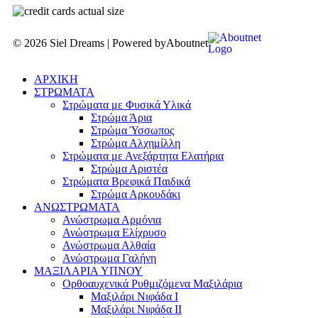
© 2026 Siel Dreams | Powered by
Aboutnet
ΑΡΧΙΚΗ
ΣΤΡΩΜΑΤΑ
Στρώματα με Φυσικά Υλικά
Στρώμα Άρια
Στρώμα Ύσσωπος
Στρώμα Αλχημίλλη
Στρώματα με Ανεξάρτητα Ελατήρια
Στρώμα Αριστέα
Στρώματα Βρεφικά Παιδικά
Στρώμα Αρκουδάκι
ΑΝΩΣΤΡΩΜΑΤΑ
Ανώστρωμα Αρμόνια
Ανώστρωμα Ελίχρυσο
Ανώστρωμα Αλθαία
Ανώστρωμα Γαλήνη
ΜΑΞΙΛΑΡΙΑ YΠΝΟΥ
Ορθοαυχενικά Ρυθμιζόμενα Μαξιλάρια
Mαξιλάρι Νιφάδα Ι
Mαξιλάρι Νιφάδα ΙΙ