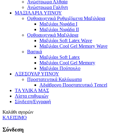
Ανώστρωμα Αλθαία
Ανώστρωμα Γαλήνη
ΜΑΞΙΛΑΡΙΑ YΠΝΟΥ
Ορθοαυχενικά Ρυθμιζόμενα Μαξιλάρια
Mαξιλάρι Νιφάδα Ι
Mαξιλάρι Νιφάδα ΙΙ
Ορθοαυχενικά Μαξιλάρια
Mαξιλάρι Soft Latex Wave
Mαξιλάρι Cool Gel Memory Wave
Βασικά
Mαξιλάρι Soft Latex
Mαξιλάρι Cool Gel Memory
Mαξιλάρι Πούπουλο
ΑΞΕΣΟΥΑΡ ΥΠΝΟΥ
Προστατευτικά Καλύμματα
Αδιάβροχο Προστατευτικό Τencel
ΤΑ ΥΛΙΚΑ ΜΑΣ
Λίστα επιθυμιών
Σύνδεση/Εγγραφή
Καλάθι αγορών
ΚΛΕΙΣΙΜΟ
Σύνδεση